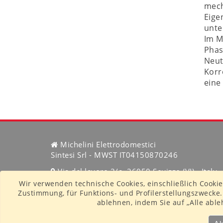
mech
Eige
unte
Im M
Phas
Neut
Korr
eine
Michelini Elettrodomestici
Sintesi Srl - MWST IT04150870246
Via del lavoro 3/a, 36050 Sovizzo (VI) - Italy
Wir verwenden technische Cookies, einschließlich Cookie
Tel. (+39) 324 8162897
Zustimmung, für Funktions- und Profilerstellungszwecke. S
ablehnen, indem Sie auf „Alle ableh
info@michelini.eu