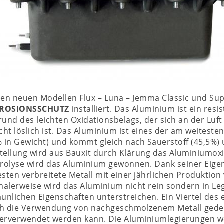
den neuen Modellen Flux – Luna – Jemma Classic und Su
ROSIONSSCHUTZ
installiert. Das Aluminium ist ein resis
rund des leichten Oxidationsbelags, der sich an der Luft
icht löslich ist. Das Aluminium ist eines der am weitest
% in Gewicht) und kommt gleich nach Sauerstoff (45,5%) u
tellung wird aus Bauxit durch Klärung das Aluminiumox
trolyse wird das Aluminium gewonnen. Dank seiner Eigen
esten verbreitete Metall mit einer jährlichen Produktion
alerweise wird das Aluminium nicht rein sondern in Le
aunlichen Eigenschaften unterstreichen. Ein Viertel de
h die Verwendung von nachgeschmolzenem Metall gedeck
erverwendet werden kann. Die Aluminiumlegierungen w