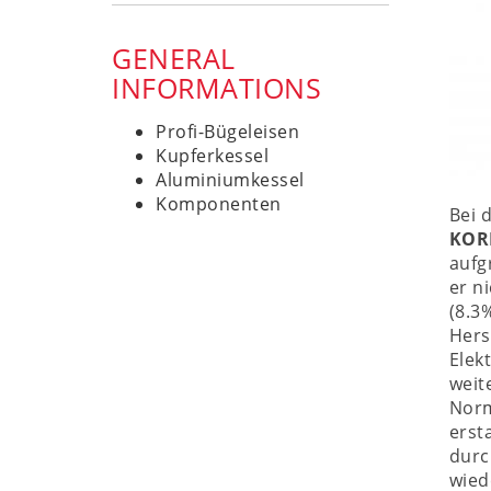
GENERAL
INFORMATIONS
Profi-Bügeleisen
Kupferkessel
Aluminiumkessel
Komponenten
Bei 
KOR
aufg
er n
(8.3
Hers
Elek
weit
Norm
erst
durc
wied