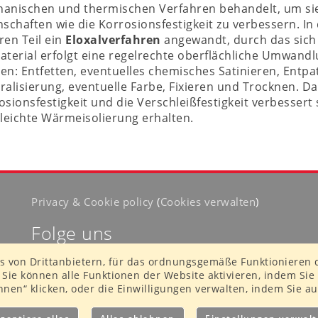
anischen und thermischen Verfahren behandelt, um si
nschaften wie die Korrosionsfestigkeit zu verbessern. I
ren Teil ein
Eloxalverfahren
angewandt, durch das sich
aterial erfolgt eine regelrechte oberflächliche Umwandl
en: Entfetten, eventuelles chemisches Satinieren, Entpa
ralisierung, eventuelle Farbe, Fixieren und Trocknen. D
osionsfestigkeit und die Verschleißfestigkeit verbesser
 leichte Wärmeisolierung erhalten.
Privacy & Cookie policy
(
Cookies verwalten
)
Folge uns
s von Drittanbietern, für das ordnungsgemäße Funktionieren d
ie können alle Funktionen der Website aktivieren, indem Sie a
nen“ klicken, oder die Einwilligungen verwalten, indem Sie au