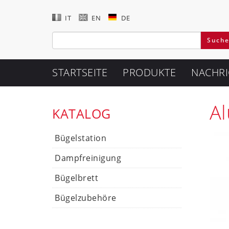
IT
EN
DE
STARTSEITE
PRODUKTE
NACHRI
A
KATALOG
Bügelstation
Dampfreinigung
Bügelbrett
Bügelzubehöre