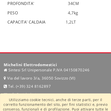
PROFONDITA'
34CM
PESO
4,7kg
CAPACITA' CALDAIA
1,2LT
Michelini Elettrodomestici
Sintesi Srl Unipersonale P.IVA 04150870246
Via del lavoro 3/a, 36050 Sovizzo (VI)
Tel. (+39) 324 8162897
info@michelini.eu
Utilizziamo cookie tecnici, anche di terze parti, per il
corretto funzionamento del sito, per fini statistici e, previo
Condizioni di vendita
consenso, funzionali e di profilazione. Puoi attivare tutte le